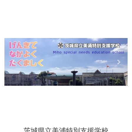
p
n
r
e
e
x
v
t
i
o
u
s
茨城県立美浦特別支援学校