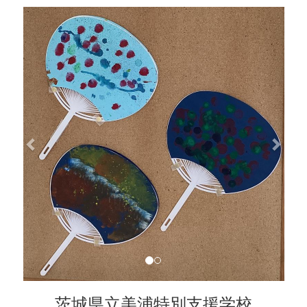
p
n
r
e
e
x
v
t
i
o
u
s
茨城県立美浦特別支援学校