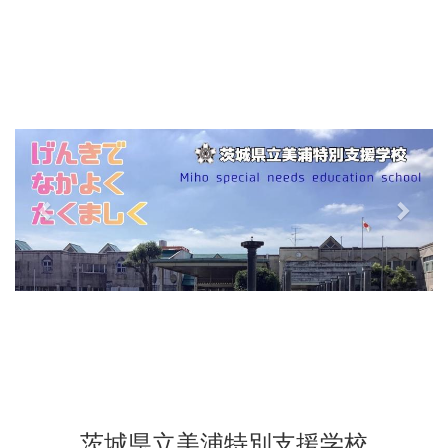
p
n
r
e
e
x
v
t
i
o
u
s
茨城県立美浦特別支援学校